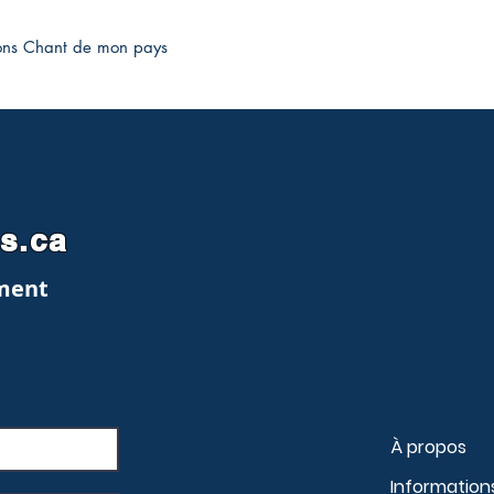
ions Chant de mon pays
es.ca
ment
À propos
Information