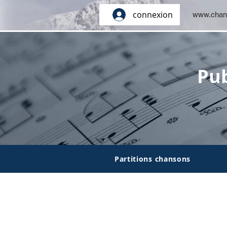
connexion
www.chan
Pub
Partitions chansons