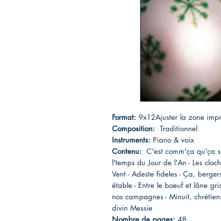
Format:
9x12Ajuster la zone impr
Composition:
Traditionnel
Instruments:
Piano & voix
Contenu:
C'est comm'ça qu'ça s'p
l'temps du Jour de l'An - Les cl
Vent - Adeste fideles - Ça, berger
étable - Entre le boeuf et lâne gri
nos campagnes - Minuit, chrétiens
divin Messie
Nombre de pages:
48