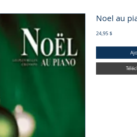
Noel au pi
Prix
24,95 $
Aj
Téléc