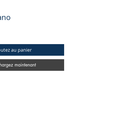
ano
outez au panier
hargez maintenant