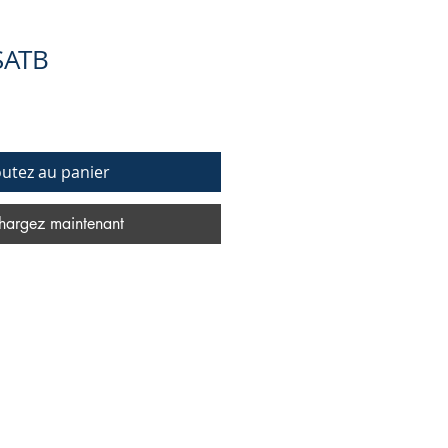
SATB
outez au panier
hargez maintenant