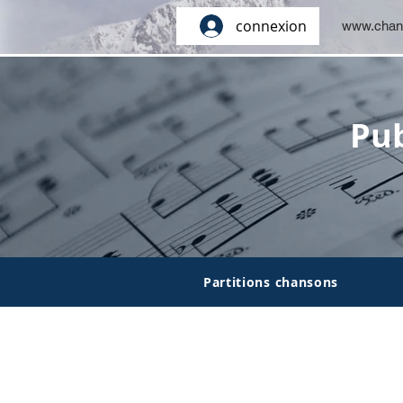
connexion
www.chan
Pub
Partitions chansons