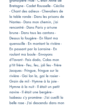
grand-père Noé - C’était Anne de
Bretagne - Cadet Rousselle - Cécilia
- Chant des adieux - Chevaliers de
la table ronde - Dans les prisons de
Nantes - Dans mon chemin, j’ai
rencontré - Dans Paris y a-t-une
brune - Dans tous les cantons -
Dessus la fougère - En filant ma
quenouille - En montant la rivière -
En passant par la Lorraine - En
roulant ma boule - Envoyons
d’l’avant - Fais dodo, Colas mon
p’tit frère - Feu, feu, joli feu - Frère
Jacques - Fringue, fringue sur la
rivière - Gai lon la, gai le rosier -
Grain de mil - Hymne à la joie -
Hymne à la nuit - Il était un petit
navire - Il était une bergère -
Isabeau s’y promène - J’ai cueilli la
belle rose - J’ai descendu dans mon