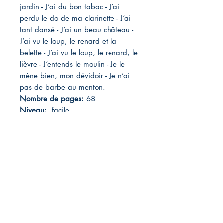
jardin - J’ai du bon tabac - J’ai
perdu le do de ma clarinette - J’ai
tant dansé - J’ai un beau château -
J’ai vu le loup, le renard et la
belette - J’ai vu le loup, le renard, le
lièvre - J’entends le moulin - Je le
mène bien, mon dévidoir - Je n’ai
pas de barbe au menton.
Nombre de pages:
68
Niveau:
facile
Publié par:
Partition de Publications
Chant de mon pays
Partitions-Musicales.ca
Plateforme de Téléchargement