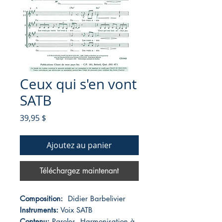
Ceux qui s'en vont
SATB
Prix
39,95 $
Ajoutez au panier
Téléchargez maintenant
Composition:
Didier Barbelivier
Instruments:
Voix SATB
Contenu:
Paroles. Harmonisation à