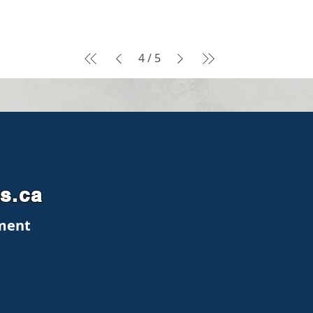
4
/
5
es.ca
ment