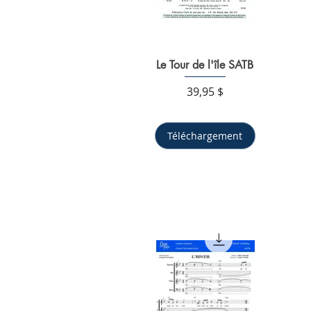
Le Tour de l'île SATB
Aperçu rapide
Prix
39,95 $
Téléchargement