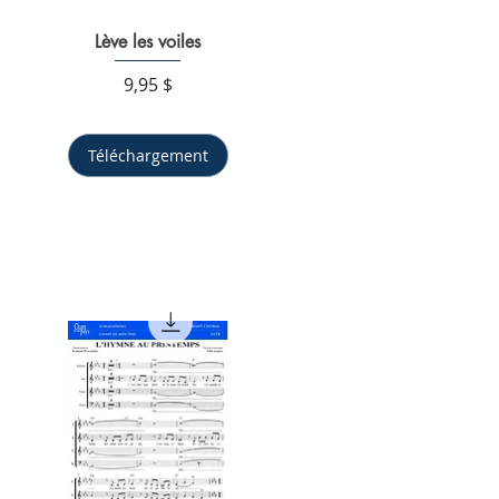
Aperçu rapide
Lève les voiles
Prix
9,95 $
Téléchargement