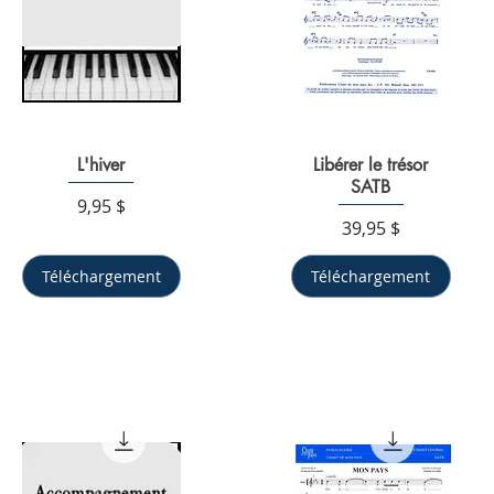
Aperçu rapide
L'hiver
Libérer le trésor
Aperçu rapide
SATB
Prix
9,95 $
Prix
39,95 $
Téléchargement
Téléchargement