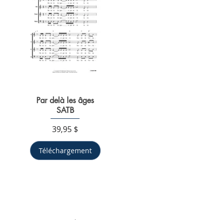
Par delà les âges
Aperçu rapide
SATB
Prix
39,95 $
Téléchargement