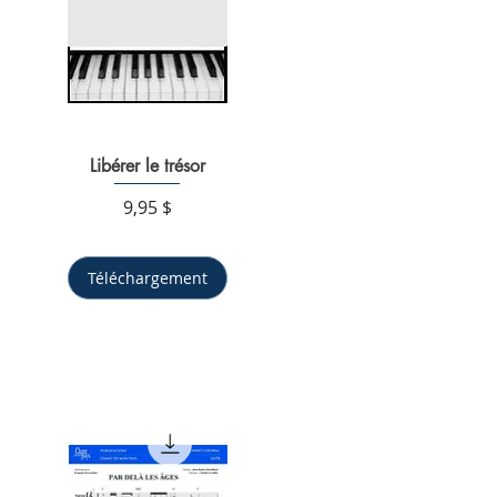
Libérer le trésor
Aperçu rapide
Prix
9,95 $
Téléchargement