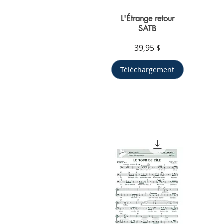
L'Étrange retour
Aperçu rapide
SATB
Prix
39,95 $
Téléchargement