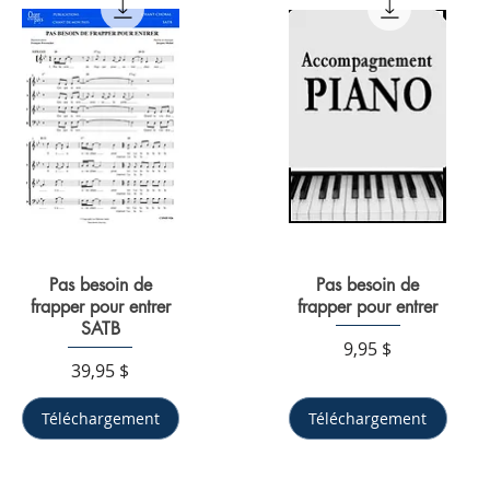
Aperçu rapide
Pas besoin de
Aperçu rapide
Pas besoin de
frapper pour entrer
frapper pour entrer
SATB
Prix
9,95 $
Prix
39,95 $
Téléchargement
Téléchargement