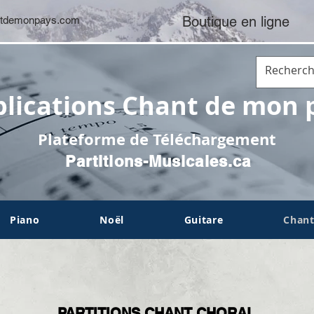
Boutique en ligne
tdemonpays.com
lications Chant de mon 
Plateforme de Téléchargement
Partitions-Musicales.ca
Piano
Noël
Guitare
Chant
PARTITIONS CHANT CHORAL