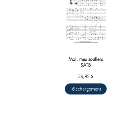
Moi, mes souliers
Aperçu rapide
SATB
Prix
39,95 $
Téléchargement