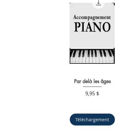
Par delà les âges
Aperçu rapide
Prix
9,95 $
Téléchargement