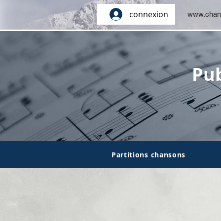
connexion
www.chan
Pub
Partitions chansons