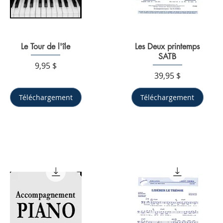
Le Tour de l'île
Aperçu rapide
Les Deux printemps
Aperçu rapide
SATB
Prix
9,95 $
Prix
39,95 $
Téléchargement
Téléchargement