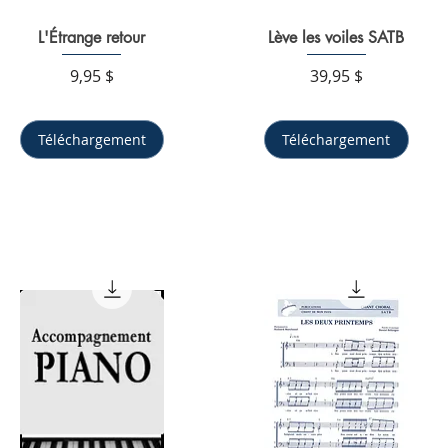
L'Étrange retour
Aperçu rapide
Lève les voiles SATB
Aperçu rapide
Prix
Prix
9,95 $
39,95 $
Téléchargement
Téléchargement