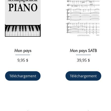
Aperçu rapide
Mon pays
Mon pays SATB
Aperçu rapide
Prix
Prix
9,95 $
39,95 $
Téléchargement
Téléchargement