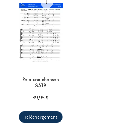
Pour une chanson
Aperçu rapide
SATB
Prix
39,95 $
Téléchargement