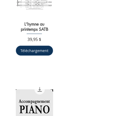
Aperçu rapide
L'hymne au
printemps SATB
Prix
39,95 $
Téléchargement