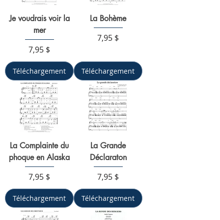
Je voudrais voir la
La Bohème
mer
Prix
7,95 $
Prix
7,95 $
Téléchargement
Téléchargement
La Complainte du
La Grande
phoque en Alaska
Déclaraton
Prix
Prix
7,95 $
7,95 $
Téléchargement
Téléchargement