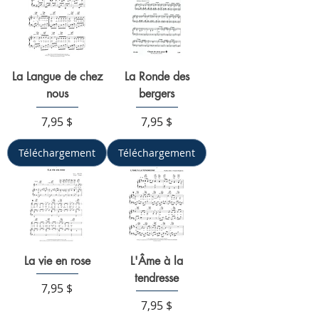
La Langue de chez
La Ronde des
nous
bergers
Prix
Prix
7,95 $
7,95 $
Téléchargement
Téléchargement
La vie en rose
L'Âme à la
tendresse
Prix
7,95 $
Prix
7,95 $