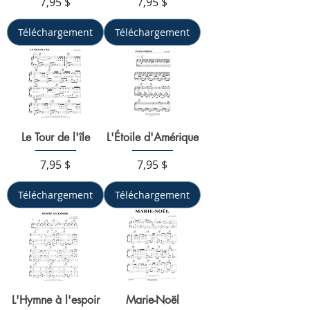
Prix
Prix
7,95 $
7,95 $
Téléchargement
Téléchargement
Le Tour de l'île
L'Étoile d'Amérique
Prix
Prix
7,95 $
7,95 $
Téléchargement
Téléchargement
L'Hymne à l'espoir
Marie-Noël