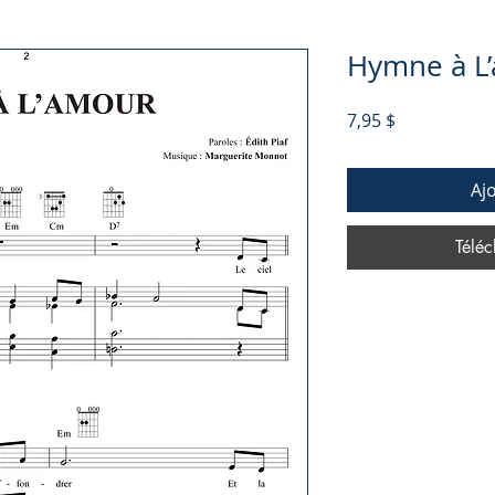
Hymne à L
Prix
7,95 $
Aj
Téléc