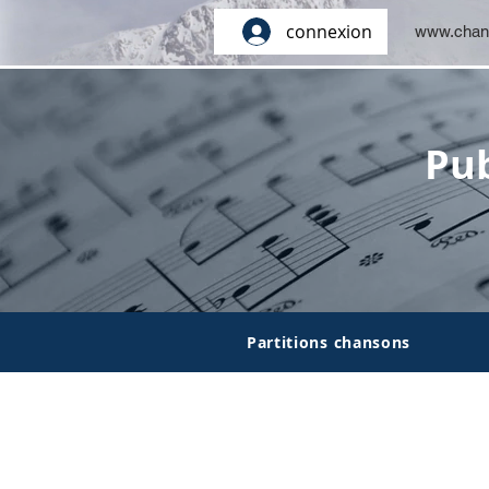
connexion
www.chan
Pub
Partitions chansons