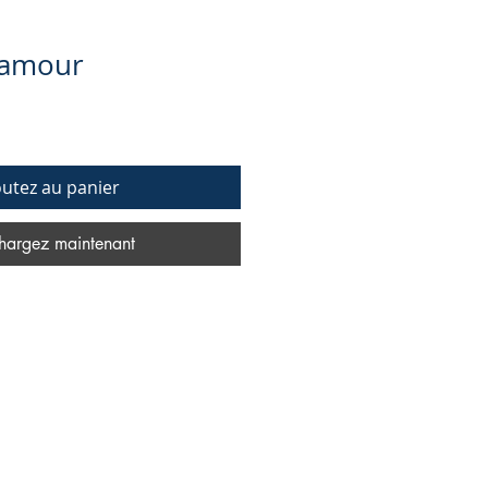
’amour
outez au panier
hargez maintenant