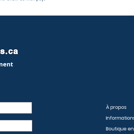
es.ca
ment
À propos
Information
Boutique en 